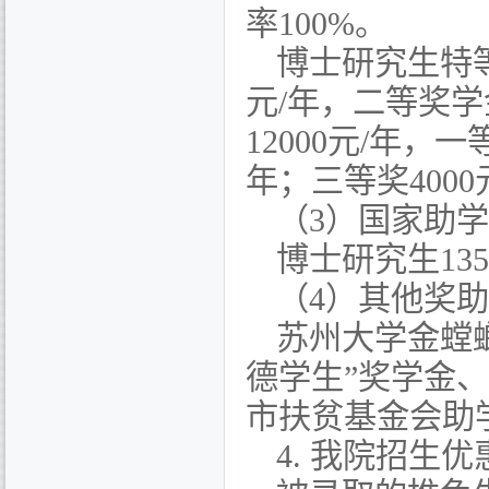
率
100%
。
博士研究生特
元
/
年，二等奖学
12000
元
/
年，一
年；三等奖
4000
（
3
）国家助学
博士研究生
135
（
4
）其他奖助
苏州大学金螳
德学生”奖学金
市扶贫基金会助
4.
我院招生优