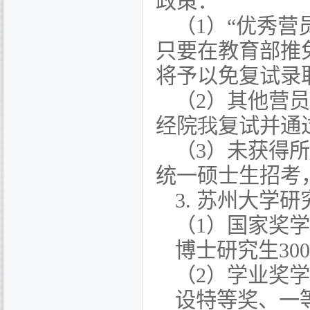
政策
：
（
1
）“优秀营
只要在教育部推
将予以免复试录
（
2
）其他营员
经院
我
复试并通
（
3
）未获得所
统一硕士生招考
3.
苏州大学研
（
1
）国家奖学
博士研究生
300
（
2
）学业奖学
设特等奖、一