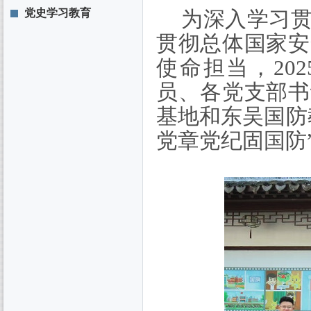
党史学习教育
为深入学习
贯彻总体国家安
使命担当，20
员、各党支部书
基地和东吴国防
党章党纪固国防