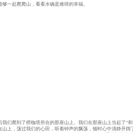
能够一起爬爬山，看看水确是难得的幸福。
后我们爬到了楞枷塔所在的那座山上。我们在那座山上当起了“和尚
在山上，荡过我们的心田，听着钟声的飘荡，顿时心中清静开阔