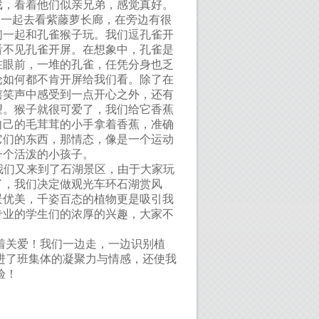
戏，
看着他们似亲兄弟，感觉真好。
们一起去看紫藤萝长廊，在旁边有很
们一起和孔雀猴子玩。我们逗孔雀开
看不见孔雀开屏。在想象中，孔雀是
在眼前，一堆的孔雀，任凭分身也乏
论如何都不肯开屏给我们看。除了在
嬉笑声中感受到一点开心之外，还有
望。猴子就很可爱了，我们给它香蕉
自己的毛茸茸的小手拿着香蕉，准确
它们的东西，那情态，像是一个运动
一个活泼的小孩子。
我们又来到了石湖景区，由于大家玩
了，我们决定做观光车环石湖赏风
景优美，千姿百态的植物更是吸引我
专业的学生们的浓厚的兴趣，大家不
着关爱！我们一边走，一边识别植
进了班集体的凝聚力与情感，还使我
验！