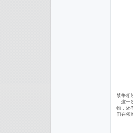
禁争相
这一次
物，还
们
在领