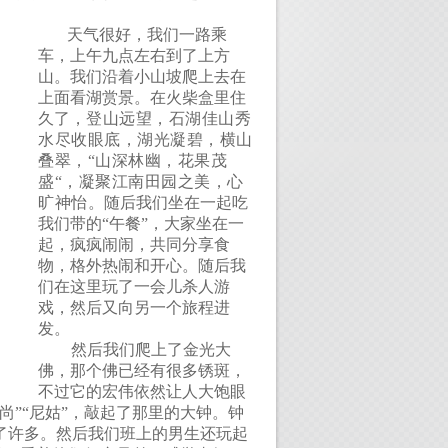
天气很好，我们一路乘
车，上午九点左右到了上方
山。我们沿着小山坡爬上去在
上面看湖赏景。在火柴盒里住
久了，
登山远望，石湖佳山秀
水尽收眼底，湖光凝碧，横山
叠翠，
“
山深林幽，花果茂
盛
“
，凝聚江南田园之美，心
旷神怡。
随后我们坐在一起吃
我们带的“午餐”，大家坐在一
起，疯疯闹闹，共同分享食
物，格外热闹和开心。随后我
们在这里玩了一会儿杀人游
戏，然后又向另一个旅程进
发。
然后我们爬上了金光大
佛，那个佛已经有很多锈斑，
不过它的宏伟依然让人大饱眼
”“尼姑”，敲起了那里的大钟。钟
了许多。然后我们班上的男生还玩起