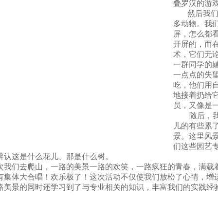
叠罗汉的游
然后我
多动物。我
屏，怎么都
开屏的，而
术，它们无
一群同学的
一点点的失
吃，他们用
地接着扔给
员，又像是
随后，
儿的有些累
景。这里风
们这些园艺
辨认这是什么花儿、那是什么树。
我们去爬山，一路的美景一路的欢笑，一路疯狂的青春，满载
有集体大合唱！欢乐极了！
这次活动不仅使我们放松了心情，增
略美景的同时还学习到了与专业相关的知识，丰富我们的实践经