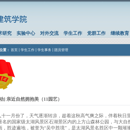
术研究
实验中心
对外交流
学生工作
党群工作
继续教育
位置：
首页
学生工作
学生事务
团员管理
动] 亲近自然拥抱美（11园艺）
入十一月份了，
天气逐渐转凉，趁着这秋高气爽之际，伴着秋日
著名的国
家级太湖风景区石湖景区内
的
上方山森林公园，与大自
画，胜迹遍地，被誉为
“
吴中胜境
”
，是
太湖风景名胜区
中一颗璀