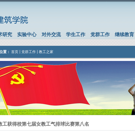
术研究
实验中心
对外交流
学生工作
党群工作
继续教育
位置：
首页
党群工作
教工之家
教工获得校第七届女教工气排球比赛第八名