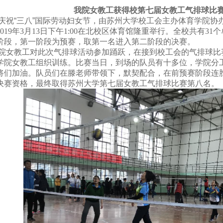
我院女教工获得校第七届女教工气排球比
庆祝“三八”国际劳动妇女节，由苏州大学校工会主办体育学院协
019
年
3
月
13
日下午
1:00
在北校区体育馆隆重举行。全校共有
31
个
阶段，第一阶段为预赛，取第一名进入第二阶段的决赛。
院女教工对此次气排球活动参加踊跃，在接到校工会的气排球比
学院女教工组织训练。比赛当日，到场的队员有十多位，学院分
将们加油。队员们在滕老师带领下，默契配合，在前预赛阶段连
决赛资格，最终取得苏州大学第七届女教工气排球比赛第八名。