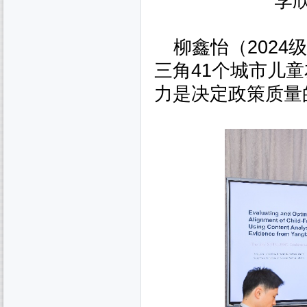
李
柳鑫怡（
2024
级
三角
41
个城市儿童
力是决定政策质量