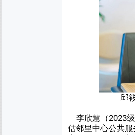
邱
李欣慧（
2023
级
估邻里中心公共服