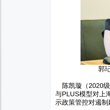
郭
陈凯璇（
2020
级
与
PLUS
模型对上
示政策管控对遏制