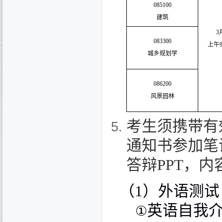
085100
建筑
3
083300
上午
城乡规划学
086200
风景园林
考生须携带有
通知书参加笔
答辩
PPT
，内
（
1
）外语测试
英语自我
①