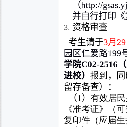
（
http://gsas.
并自行打印《
资格审查
考生请于
3
月
29
园区仁爱路
199
学院
C02-2516
（
，同
进校）
报到
留存备查）：
（
1
）
有效居民
《准考证》（可
复印件（应届生