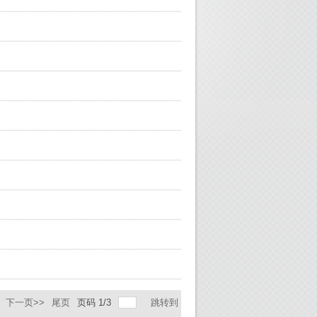
下一页>>
尾页
页码
1
/
3
跳转到